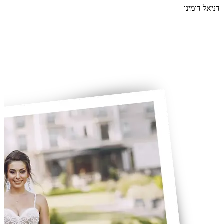
דניאל דומינו
קו