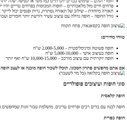
חומרי הגלם – שימוש בבדים יוקרתיים כמו משי או קטיפה יעלה יות
פרחים חיים מול מלאכותיים – חופות המכוסות בפרחים טריים יהיו 
תאורה מיוחדת – שילוב של תאורה נסתרת, נרות ופנסים יכול לייקר 
גודל החופה – חופה גדולה עם עיצוב עשיר דורשת יותר חומרים ועבוד
טווחי מחירים:
חופה פשוטה ומינימליסטית – 2,000-5,000 ש"ח
חופה בעיצוב אישי – 5,000-10,000 ש"ח
חופה יוקרתית עם עיצוב מורכב – 10,000-15,000 ש"ח ואף יותר
אם אתם מחפשים פתרון חסכוני, תוכלו לשכור חופה מוכנה או לעצב חופה 
סוגי חופות ועיצובים פופולריים
חופה קלאסית
חופה לבנה עם בדים רכים ופרחים עדינים. מושלמת עבור זוגות שמחפשים עי
חופה כפרית