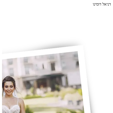
דניאל דומינו
קו