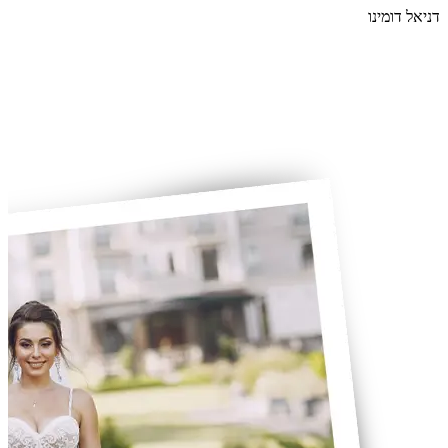
דניאל דומינו
קו