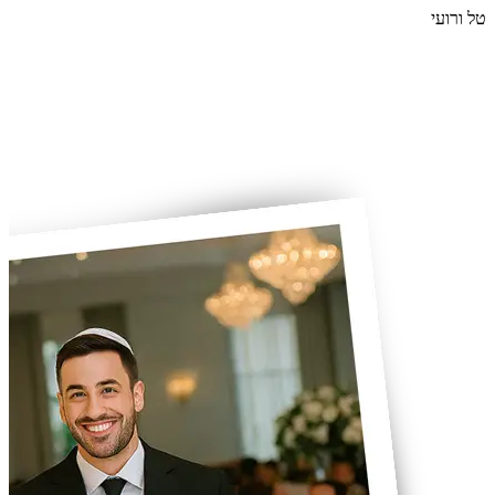
טל ורועי
ענ