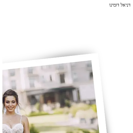
דניאל דומינו
קו