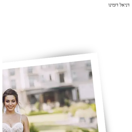
דניאל דומינו
קו