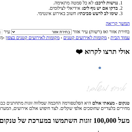
נגישות לרכב:
לא כל סמטה מתאימה.
בדקו אם יש נוף לים:
אידיאלי לצילומים.
שימו לב לרעש סביבתי:
חשוב באירוע אינטימי.
המשך קריאה
בחירת אזור ואז (רשות) עיר
אזור
עיר
עמוד הבית
›
מקומות לאירועים קטנים
›
מקומות לאירועים קטנים בצפון
›
מק
אולי תרצו לקרוא ❤️
טנקום - מצאתי אולם
היא הפלטפורמה החכמה שמלווה זוגות מתחתנים כבר למ
מחירים בלעדיים שחוסכים אלפי שקלים. לצד חיפוש אולם אירועים, המערכת
מעל 100,000 זוגות השתמשו במערכת של טנקום