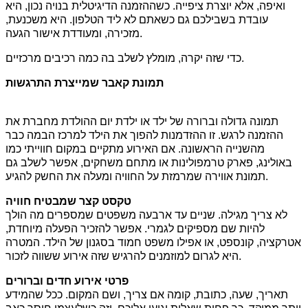
ואיפה, אלא יוצרת ציפייה. כשההזמנה הדיגיטלית בנויה נכון, היא
עובדת בשבילכם גם כשאתם לא ליד הטלפון. היא משכנעת,
מזכירה, ומעודדת אישור הגעה.
כדי שזה יקרה, מומלץ לשלב בה כמה רכיבים מרכזיים.
תמונת קאבר שמייצרת התרגשות
תמונה גדולה וברורה של ילד או ילדת יום ההולדת מחברת את
ההזמנה לרגש. זו ההזדמנות להפוך את הילד למרכז הבמה כבר
מהשנייה הראשונה. אם האירוע מתקיים במקום חווייתי כמו
באולינג, פארק טרמפולינות או מתחם משחקים, אפשר לשלב גם
תמונת אווירה שמרמזת על החוויה ומעלה את החשק להגיע.
טקסט קצר שמבטיח חוויה
לא צריך מגילה. שניים עד ארבעה משפטים שמספרים מה הולך
להיות שם מספיקים לגמרי. אפשר להזכיר הפעלה מיוחדת,
אטרקציה, קונספט, או אפילו משפט חמוד בסגנון של הילד. המטרה
היא לגרום למוזמנים להרגיש שזה אירוע ששווה לזכור.
פרטי אירוע חדים וברורים
תאריך, שעה, כתובת, קומה אם צריך, ושם המקום. ככל שהמידע