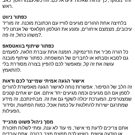
יותר ממוקד, כך פחות שאלות יגיעו אליכם. וזה כשלעצמו חוסך כאב
ראש.
כפתור ניווט
בלחיצה אחת ההורים מגיעים לווייז עם הכתובת מוכנה. זה מוריד
עיכובים, מצמצם איחורים, ומונע את הטלפון הקלאסי של אנחנו ליד
משהו כחול, זה פה?.
כפתור שיתוף בוואטסאפ
כל הורה מכיר את הדינמיקה. הזמנה אחת עוברת הלאה, לפעמים
גם לסבא וסבתא או לחברים של המשפחה. כפתור שיתוף מובנה
עושה את זה קל, ומאפשר לכם להפיץ בצורה מסודרת בלי
להתאמץ.
אישור הגעה אמיתי שמייצר לכם ודאות
זה הלב של הסיפור. אפשרות נוחה לאישור הגעה מאפשרת להורים
לסמן אם הם מגיעים וכמה מגיעים יחד איתם. אם יש אחים קטנים
שמצטרפים, המערכת יכולה לשקף גם את זה. מבחינתכם, זה מידע
שמתרגם ישירות להחלטות על כמות אוכל, כמות הפתעות, וסידור
הפעילות.
מסך ניהול פשוט מהנייד
אתם צריכים לדעת מי אישר, מי עוד לא ענה, ומתי לשלוח תזכורת
או הודעה אישית. כשיש לכם תמונת מצב ברורה, אתם עובדים