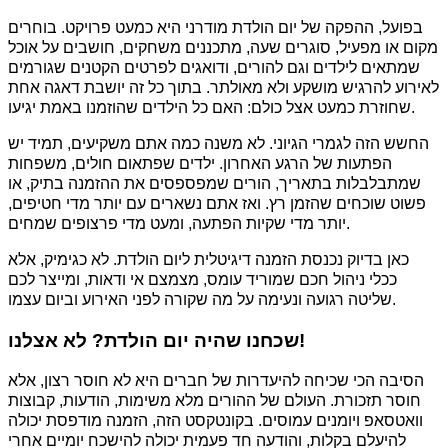
בפועל, ההפקה של יום הולדת מודרני היא כמעט פרויקט. בוחרים
מקום או מפעיל, סוגרים שעה, מתכננים משחקים, חושבים על אוכל
שמתאים לילדים וגם להורים, ודואגים לפרטים הקטנים שגורמים
לאירוע להרגיש מושקע ולא מאולתר. בתוך כל זה יושבת דאגה אחת
שחוזרת כמעט אצל כולם: האם כל הילדים שהוזמנו באמת יגיעו.
החשש הזה לגמרי הגיוני. לא משנה כמה אתם משקיעים, תמיד יש
הפתעות של הרגע האחרון. ילדים שפתאום חולים, משפחות
שמתבלבלות בתאריך, הורים שמפספסים את ההזמנה בתיק, או
פשוט שוכחים שהזמן רץ. ואז אתם נשארים עם יותר מדי חטיפים,
יותר מדי שקיות הפתעה, ומעט מדי פרצופים שמחים.
כאן בדיוק נכנסת הזמנה דיגיטלית ליום הולדת. לא כגימיק, אלא
ככלי ניהול חכם שמוריד עומס, מצמצם אי ודאות, ומייצר לכם
שליטה רגועה ונעימה על מה שקורה לפני האירוע וביום עצמו.
שכחנו שהיה יום הולדת? לא אצלנו!
הסיבה הכי שכיחה להיעדרות של חברים היא לא חוסר רצון, אלא
חוסר תזכורת. העולם של ההורים מלא משימות, הודעות, קבוצות
וואטסאפ ויומנים עמוסים. בקונטקסט הזה, הזמנה מודפסת יכולה
להיעלם בקלות, והודעה חד פעמית יכולה להישכח יומיים אחרי