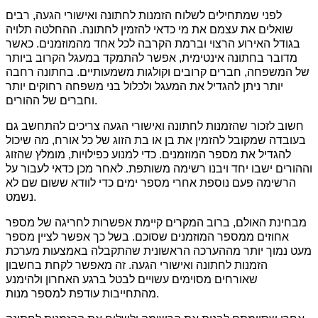
לפני שמתחילים לשלוח הזמנות לחתונה ואישורי הגעה, רבים
שואלים את עצמם את מי כדאי להזמין לחתונה. ההחלטה תלויה
בגודל האירוע הרצוי וברמת הקרבה לכל אחד מהמוזמנים. כאשר
מדובר בחתונה אינטימית, אפשר להתמקד במעגל הקרוב ביותר
של המשפחה, חברים קרובים וקולגות משמעותיים. בחתונה רחבה
יותר ניתן להגדיל את המעגל ולכלול בני משפחה רחוקים יותר
וחברים של ההורים.
חשוב לזכור שהזמנות לחתונה ואישורי הגעה צריכים להתחשב גם
בעובדה שמקובל להזמין את בן או בת הזוג של כל אורח, מה שיכול
להגדיל את מספר המוזמנים. כדי למנוע כפילויות, מומלץ שהזוג
וההורים ישבו יחד ויבנו רשימה משותפת. לאחר מכן כדאי לעבור על
הרשימה פעם נוספת אחרי מספר ימים כדי לוודא ששום שם לא
נשמט.
מבחינת האולם, ברוב המקרים קיימת אפשרות לחריגה של מספר
אחוזים ממספר המוזמנים שסוכם. בשל כך אפשר לציין מספר
מעט נמוך יותר מההערכה הראשונית שהתקבלה באמצעות מערכת
הזמנות לחתונה ואישורי הגעה. זה מאפשר לקחת בחשבון
שאורחים מסוימים עשויים לבטל ברגע האחרון ולהימנע
מהתחייבות עודפת למספר מנות.