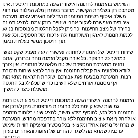
השימוש בהזמנות לחתונה ואישורי הגעה במתכונת דיגיטלית אינו
מסתכם רק בשליחת הקישור. מדובר בפתרון מלא המלווה את הזוג
משלב איסוף רשימת המוזמנים ועד ליום האירוע עצמו. מערכת
איכותית מאפשרת לעקוב אחרי שינויים בזמן אמת ולהציג תמונה
בהירה של מצב ההיענות. כך ניתן לקבל החלטות מבוססות בנוגע
לכמות המנות, לארגון השולחנות ולהיערכות מול הספקים, וכל זאת
תוך חיסכון ממשי בעלויות ובזמן.
שירות דיגיטלי של הזמנות לחתונה ואישורי הגעה מעניק שקט נפשי
במהלך כל ההפקה. כל אורח מקבל הזמנה נוחה וברורה, ואתם
נהנים ממערכת המספקת שליטה מלאה על הנתונים. אין צורך
לוודא טלפונית את קבלת ההזמנה ואין צורך לבצע שיחות תזכורת
רבות. המערכת מבצעת זאת עבורכם, שולחת התראות מתאימות
ואף מסמנת אורחים שלא השיבו כדי שתוכלו לקבל החלטה
מושכלת כיצד להמשיך.
הזמנות לחתונה ואישורי הגעה במתכונת דיגיטלית מציעות גם רמת
גמישות שלא קיימת כלל בהזמנות מודפסות. ניתן לעדכן את
ההזמנה בכל רגע, להוסיף מידע חשוב, להציג שינוי בלוחות הזמנים
או להחליף את עיצוב ההזמנה ללא צורך בהדפסה מחדש. המערכת
שומרת על מראה אחיד ומקצועי בכל מכשיר ומעניקה חוויית שימוש
עדכנית שמתאימה לשגרת החיים של הזוגות והאורחים בעידן
הדיגיטלי.