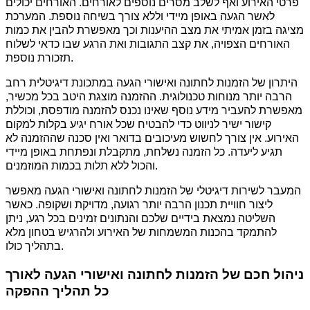
פרטי האירוע ואף לשלב מסרים נוספים לאורחים. האורחים יכולים
לאשר הגעה באופן מיידי וללא צורך בשיחה נוספת. המערכת
מציגה בזמן אמיתי את מצב ההיענות וכך מאפשרת להבין את כמות
האורחים הצפויה, את קצב התגובות ואת הרגע שבו כדאי לשלוח
תזכורת נוספת.
היתרון של הזמנות לחתונה ואישורי הגעה במתכונת דיגיטלית רחב
הרבה יותר מנוחות טכנולוגית. ההזמנה מוצגת היטב בכל מכשיר,
מאפשרת להעביר מידע נוסף שאינו נכנס להזמנה מודפסת, וכוללת
קישור ישיר לניווט כדי להבטיח שכל אורח יגיע בקלות למקום
האירוע. אין צורך לחשוש מעיכובים בדואר ואין סכנה שההזמנה לא
תגיע ליעדה. כל הזמנה נשלחת, מתקבלת ונפתחת באופן מיידי
והכול ללא תלות בכמות המוזמנים.
המעבר לשירות דיגיטלי של הזמנות לחתונה ואישורי הגעה מאפשר
ליצור חוויית תכנון הרבה יותר רגועה, מדויקת ושקופה. כאשר
השליטה נמצאת בידיים שלכם והנתונים זמינים בכל רגע, ניתן
להתמקד בהכנות המשמחות של האירוע ולהרגיש בטחון מלא
בתהליך כולו.
ניהול חכם של הזמנות לחתונה ואישורי הגעה לאורך
כל תהליך ההפקה