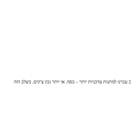
ברנו למתנות עדכניות יותר – כסף, או יותר נכון צ'קים. בשלב הזה