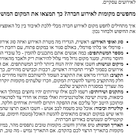
לאירועים עסקיים.
מחפשים מקומות לאירוע חברה? כך תמצאו את המקום המוש
איך מתחילים לחפש מקום לאירוע חברה מבלי ללכת לאיבוד בין כל האופציו
את החיפוש ולבחור נכון:
סוג ואופי האירוע:
ראשית, הגדירו מה מטרת האירוע ואיזה סוג אירוע
- פורמלי או בלתי פורמלי, באולם סגור או במקום פתוח, עם רחבת ריקו
מספר המשתתפים:
כמה אנשים אתם מתכננים להזמין - כל עובדי החב
וחוסר נוחות, ומנגד מקום גדול מדי עלול להיראות ריק ולאבד מהאווי
מיקום ונגישות:
חשבו איפה יהיה הנוח ביותר לרוב המשתתפים. אם העו
אירועים בסמוך לצירי תחבורה ראשיים, רכבות וכבישים מהירים, כך שכ
תקציב:
הגדירו מראש את התקציב העומד לרשותכם והשוו מחירים בין
חלק מהתקציב מיועד להשכרת המקום, וזכרו שלעתים מקומות יוקרתיי
מה שצריך במסגרת התקציב שלכם.
מתקנים ושירותים:
רשמו לכם אילו שירותים יהיו נחוצים במהלך האיר
כיסאות, פינות ישיבה אלטרנטיביות ואולי במות או חדרי צד לסדנאות; 
ומתוכנן היטב יקל עליכם את ההפקה ויתרום לחוויית אורחים חלקה.
קולינריה וכיבוד:
אוכל טוב משמח לבב אנוש - חשבו האם תרצו שהמקום
ודאו שיש במקום תנאים מתאימים להגשת האוכל (מטבח חימום, עמדות 
קוקטיילים ונשנושים באירוע חברתית.
תאריך וזמינות:
טיפ אחרון וחשוב: מקומות טובים נתפסים מהר, במיוח
מקומות בתאריך הרצוי לכם בהקדם. אם התאריך גמיש - מה טוב, תוכלו