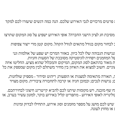
 פרטים מרכזיים לגבי האירוע שלכם. הנה כמה דגשים שיעזרו לכם למקד
מסיבת חג לציון הישגי החברה? אופי האירוע ישפיע על סוג המקום שתרצו
לבחור מקום בגודל מתאים לגודל הקהל. מקום קטן מדי ייצור צפיפות
שות הגבוהה שלו לכל כיוון. באזור המרכז יש שפע של אולמות וגני
של המוזמנים ויפחית לוגיסטיקה מסובכת של הסעות וחניות.
ת מאוד בהתאם לסוג המקום, המיקום והמכלול שהוא מציע. החליטו איזה
וניים. חשוב למצוא את האיזון בין מחיר משתלם לבין מקום שמספק את כל
, תאורה מתאימה למצגות או הופעות; ריהוט וסידור - מספיק שולחנות,
; נגישות לנכים; וכמובן חניה או קרבה לתחבורה ציבורית. מקום מצויד
ף מובנה, ויש מקומות שיתנו לכם להביא קייטרינג חיצוני לבחירתכם.
נריה לאופי האירוע - מתפריט קליל באירוע בוקר, למזנון עשיר בערב, או
יש לכם מושג על מספר מוזמנים וסוג אירוע, התחילו לבדוק זמינות
או מחוץ לעונה.