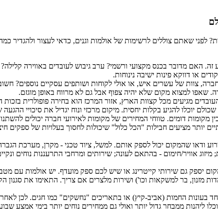
לם
ת? לפני שאתם צוללים לרשימות של אולמות וגנים, כדאי לעצור ולהגדיר כמה
 זה. האם מדובר בכנס מקצועי ורשמי? ערב גיבוש לעובדים באווירה קלילה? 
דים או דווקא פינות ישיבה נינוחות.
רה, צוות של עשרים איש, או אולי לקוחות ושותפים עסקיים נוספים? חשוב 
רה. שאפו למצוא מקום שלא יהיה צפוף אבל גם לא מרווח באופן מוגזם.
בדים מגיעים מכל קצוות הארץ, אזור המרכז הוא בחירה פופולרית בזכות הנגי
ולם יוכלו להגיע בקלות יחסית. מיקום מרכזי ונוח יגדיל את סיכויי ההגעה 
 מקומות דומים. טווחי המחירים של מקומות לאירועי חברה יכולים להשתנו
ם יותר מציעים חבילות "הכל כלול" שיכולות לחסוך בעלויות של ספקים חיצ
וע ודאו שהמקום יכול לספק אותם. למשל, ציוד טכני - מקרן, מערכת הגברה
מיזוג אוויר/חימום - בהתאם לעונה; שירותים ומרחבי התרעננות נוחים ונקיים
 יספק גם שירותי קייטרינג או שיש לכם ספק מועדף. יש אולמות עם מטבח ש
מזנון, בר למשקאות וכו') ושירות מלצרים אם צריך. התאימו את סגנון הקולי
ד בעונות החמות (אביב-קיץ) או בתאריכים "נחשקים" כמו חגים. לכן לאחר ש
 ליהנות ממבחר גדול יותר ואולי גם ממחירים נוחים יותר בימי אמצע שבוע 