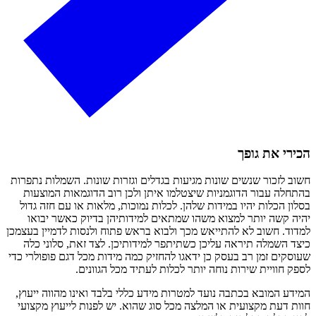
ירי את גופך
וב לזכור שנשים שונות מגיעות בגדלים וגזרות שונות. השמלות נתפרות
תחלה עבור הדוגמניות שיצטלמו איתן ולכן רוב הדוגמאות המוצעות
לון הכלות יהיו במידות שלהן. לכלות נמוכות, מלאות או עם חזה גדול
יה קשה יותר למצוא משהו שמתאים למידותיהן בדיוק כאשר יבואו
דוד. חשוב לא להתייאש מכך ולבוא בראש פתוח ולנסות לדמיין בעצמכן
צד השמלה תיראה עליכן כשתיתפר למידותיכן. לצד זאת, סלוני כלה
וסקים זמן רב בעסק כן ידאגו להחזיק כמה מידות מכל דגם פופולרי כדי
פק חוויית שירות נוחה יותר לכלות לעתיד מכל הגוונים.
ידע המובא בכתבה נועד למטרות מידע כללי בלבד ואינו מהווה ייעוץ,
ות דעת מקצועית או המלצה מכל סוג שהוא. יש לפנות לייעוץ מקצועי