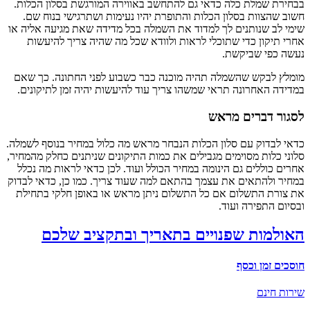
חירת שמלת כלה כדאי גם להתחשב באווירה המורגשת בסלון הכלות.
וב שהצוות בסלון הכלות והתופרת יהיו נעימות ושתרגישי בנוח שם.
מי לב שנותנים לך למדוד את השמלה בכל מדידה שאת מגיעה אליה או
רי תיקון כדי שתוכלי לראות ולוודא שכל מה שהיה צריך להיעשות
שה כפי שביקשת.
מלץ לבקש שהשמלה תהיה מוכנה כבר כשבוע לפני החתונה. כך שאם
דידה האחרונה תראי שמשהו צריך עוד להיעשות יהיה זמן לתיקונים.
סגור דברים מראש
אי לבדוק עם סלון הכלות הנבחר מראש מה כלול במחיר בנוסף לשמלה.
וני כלות מסוימים מגבילים את כמות התיקונים שניתנים כחלק מהמחיר,
רים כוללים גם הינומה במחיר הכולל ועוד. לכן כדאי לראות מה נכלל
חיר ולהתאים את עצמך בהתאם למה שעוד צריך. כמו כן, כדאי לבדוק
 צורת התשלום אם כל התשלום ניתן מראש או באופן חלקי בתחילת
סיום התפירה ועוד.
אולמות שפנויים בתאריך ובתקציב שלכם
סכים זמן וכסף
רות חינם