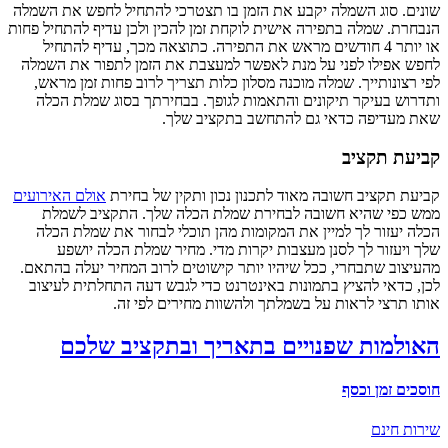
נים. סוג השמלה יקבע את הזמן בו תצטרכי להתחיל לחפש את השמלה
בחרת. שמלה בתפירה אישית לוקחת זמן להכין ולכן עדיף להתחיל פחות
או יותר 4 חודשים מראש את התפירה. כתוצאה מכך, עדיף להתחיל
פש אפילו לפני על מנת לאפשר למעצבת את הזמן לתפור את השמלה
י רצונותייך. שמלה מוכנה מסלון כלות תצריך לרוב פחות זמן מראש,
דרוש בעיקר תיקונים והתאמות לגופך. בבחירתך בסוג שמלת הכלה
ת מעדיפה כדאי גם להתחשב בתקציב שלך.
ביעת תקציב
יעת תקציב חשובה מאוד לתכנון נכון ותקין של בחירת
אולם האירועים
ש כפי שהיא חשובה לבחירת שמלת הכלה שלך. התקציב לשמלת
לה יעזור לך למיין את המקומות מהן תוכלי לבחור את שמלת הכלה
ך ויעזור לך לסנן מעצבות יקרות מדי. מחיר שמלת הכלה יושפע
עיצוב שתבחרי, ככל שיהיו יותר קישוטים לרוב המחיר יעלה בהתאם.
ן, כדאי להציץ בתמונות באינטרנט כדי לגבש דעה התחלתית לעיצוב
תו תרצי לראות על בשמלתך ולהשוות מחירים לפי זה.
אולמות שפנויים בתאריך ובתקציב שלכם
סכים זמן וכסף
רות חינם